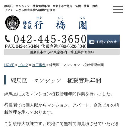
練馬区 マンション 植栽管理年間｜西東京市で剪定・造園・植栽・お庭
リフォームなら株式会社行橋園にお任せ
HOME
»
ブログ
»
施工事例
»
練馬区 マンション 植栽管理年間
練馬区 マンション 植栽管理年間
練馬区にあるマンション植栽管理年間作業を行いました。
行橋園では個人邸からマンション、アパート、企業ビルの植
栽管理を承っております。
ご新規様大歓迎です。現地にて無料で御見積させていただき