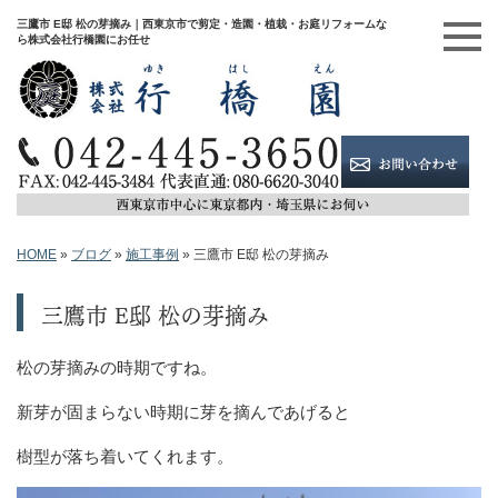
三鷹市 E邸 松の芽摘み｜西東京市で剪定・造園・植栽・お庭リフォームな
ら株式会社行橋園にお任せ
HOME
»
ブログ
»
施工事例
»
三鷹市 E邸 松の芽摘み
三鷹市 E邸 松の芽摘み
松の芽摘みの時期ですね。
新芽が固まらない時期に芽を摘んであげると
樹型が落ち着いてくれます。