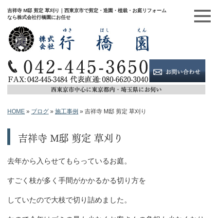
吉祥寺 M邸 剪定 草刈り｜西東京市で剪定・造園・植栽・お庭リフォーム
なら株式会社行橋園にお任せ
HOME
»
ブログ
»
施工事例
»
吉祥寺 M邸 剪定 草刈り
吉祥寺 M邸 剪定 草刈り
去年から入らせてもらっているお庭。
すごく枝が多く手間がかかるかる切り方を
していたので大枝で切り詰めました。