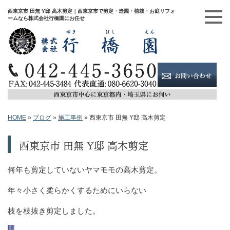
西東京市 田無 Y邸 高木剪定｜西東京市で剪定・造園・植栽・お庭リフォ
ームなら株式会社行橋園にお任せ
HOME
»
ブログ
»
施工事例
»
西東京市 田無 Y邸 高木剪定
西東京市 田無 Y邸 高木剪定
何年も剪定していないヤマモモの高木剪定。
年々小さく柔らかくするためにいらない
枝を枝抜き剪定しました。