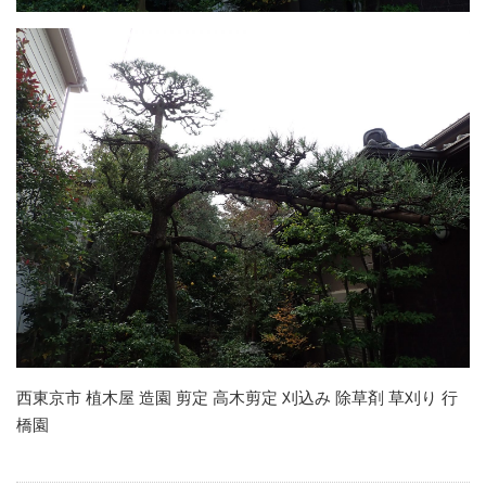
西東京市 植木屋 造園 剪定 高木剪定 刈込み 除草剤 草刈り 行
橋園