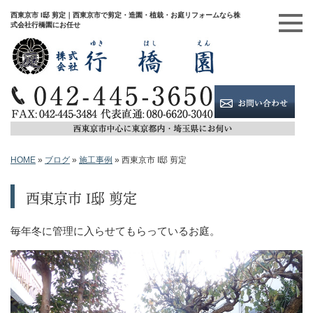
西東京市 I邸 剪定｜西東京市で剪定・造園・植栽・お庭リフォームなら株
式会社行橋園にお任せ
HOME
»
ブログ
»
施工事例
»
西東京市 I邸 剪定
西東京市 I邸 剪定
毎年冬に管理に入らせてもらっているお庭。