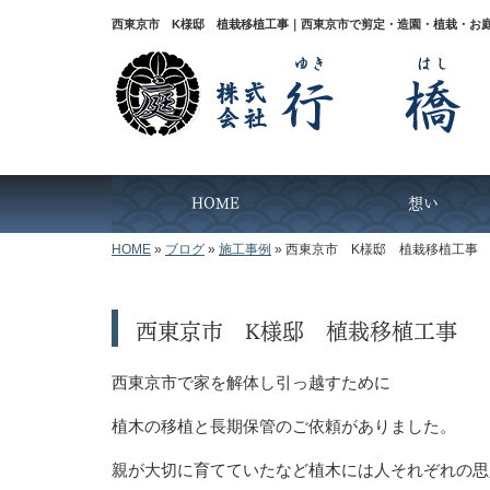
西東京市 K様邸 植栽移植工事｜西東京市で剪定・造園・植栽・お
HOME
想い
HOME
»
ブログ
»
施工事例
»
西東京市 K様邸 植栽移植工事
西東京市 K様邸 植栽移植工事
西東京市で家を解体し引っ越すために
植木の移植と長期保管のご依頼がありました。
親が大切に育てていたなど植木には人それぞれの思