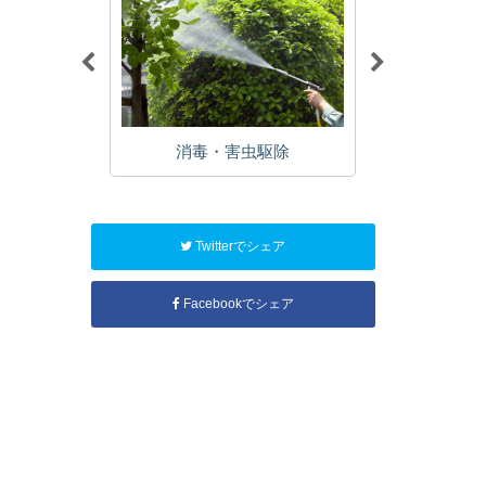
植栽
消毒・害虫駆除
年
Twitterでシェア
Facebookでシェア