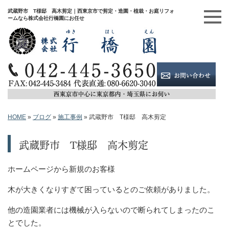
武蔵野市 T様邸 高木剪定｜西東京市で剪定・造園・植栽・お庭リフォ
ームなら株式会社行橋園にお任せ
HOME
»
ブログ
»
施工事例
»
武蔵野市 T様邸 高木剪定
武蔵野市 T様邸 高木剪定
ホームページから新規のお客様
木が大きくなりすぎて困っているとのご依頼がありました。
他の造園業者には機械が入らないので断られてしまったのこ
とでした。