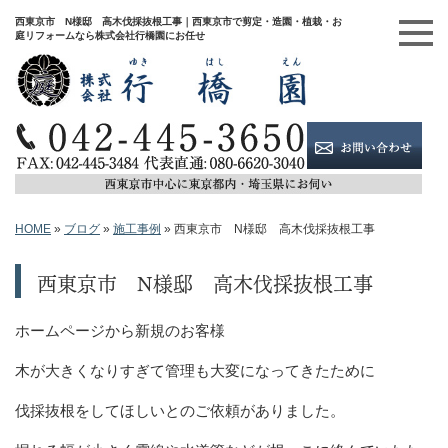
西東京市 N様邸 高木伐採抜根工事｜西東京市で剪定・造園・植栽・お
庭リフォームなら株式会社行橋園にお任せ
HOME
»
ブログ
»
施工事例
»
西東京市 N様邸 高木伐採抜根工事
西東京市 N様邸 高木伐採抜根工事
ホームページから新規のお客様
木が大きくなりすぎて管理も大変になってきたために
伐採抜根をしてほしいとのご依頼がありました。