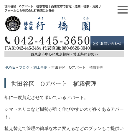
世田谷区 Oアパート 植栽管理｜西東京市で剪定・造園・植栽・お庭リ
フォームなら株式会社行橋園にお任せ
HOME
»
ブログ
»
施工事例
»
世田谷区 Oアパート 植栽管理
世田谷区 Oアパート 植栽管理
年に一度剪定させて頂いているアパート。
シマトネリコなど樹勢が強く伸びやすい木が多くあるアパー
ト。
植え替えて管理の簡単な木に変えるなどのプランもご提供い