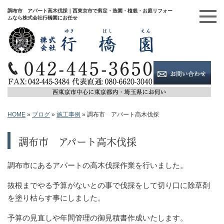
調布市 アパート高木伐採｜西東京市で剪定・造園・植栽・お庭リフォー
ムなら株式会社行橋園にお任せ
HOME
»
ブログ
»
施工事例
»
調布市 アパート高木伐採
調布市 アパート高木伐採
調布市にあるアパートの高木伐採作業を行いました。
抜根までやる予算がないとの事で伐採をして切り口に除草剤
を塗り枯らす事にしました。
予算の見直しや年間管理の御見積書作成いたします。