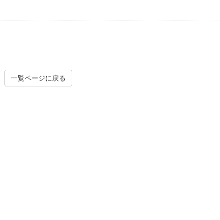
ツリークライミング・特殊伐
剪定・
採
一覧ページに戻る