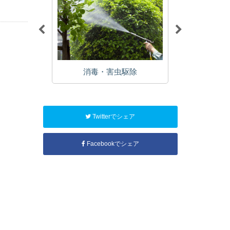
植栽
消毒・害虫駆除
年
Twitterでシェア
Facebookでシェア