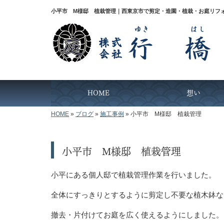
小平市 M様邸 植栽管理｜西東京市で剪定・造園・植栽・お庭リフ
HOME
想い
HOME
»
ブログ
»
施工事例
»
小平市 M様邸 植栽管理
小平市 M様邸 植栽管理
小平にある個人邸で植栽管理作業を行いました。
全体にすっきりとするように剪定し不要な植木鉢な
撤去・片付けてお庭を広く使えるようにしました。