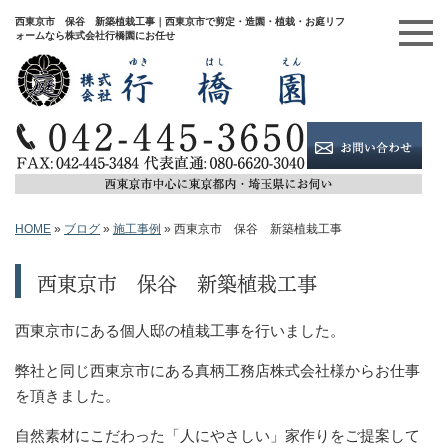
西東京市 保谷 新築植栽工事｜西東京市で剪定・造園・植栽・お庭リフ
ォームなら株式会社行橋園にお任せ
HOME
»
ブログ
»
施工事例
»
西東京市 保谷 新築植栽工事
西東京市 保谷 新築植栽工事
西東京市にある個人邸の植栽工事を行いました。
弊社と同じ西東京市にある真柄工務店株式会社様からお仕事
を頂きました。
自然素材にこだわった「人にやさしい」家作りをご提案して