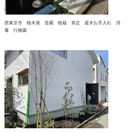
西東京市 植木屋 造園 植栽 剪定 庭木お手入れ 消
毒 行橋園