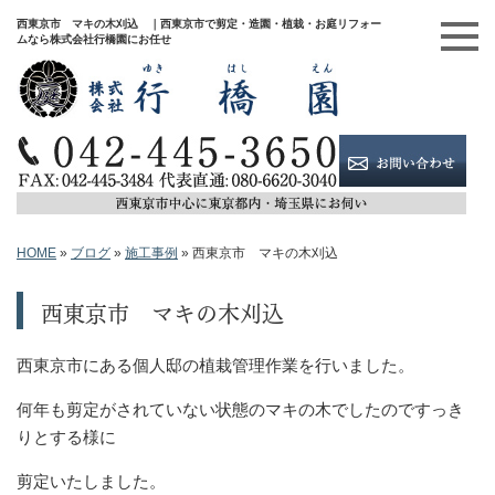
西東京市 マキの木刈込 ｜西東京市で剪定・造園・植栽・お庭リフォー
ムなら株式会社行橋園にお任せ
HOME
»
ブログ
»
施工事例
»
西東京市 マキの木刈込
西東京市 マキの木刈込
西東京市にある個人邸の植栽管理作業を行いました。
何年も剪定がされていない状態のマキの木でしたのですっき
りとする様に
剪定いたしました。