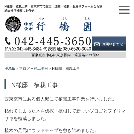
N様邸 植栽工事｜西東京市で剪定・造園・植栽・お庭リフォームなら株
式会社行橋園にお任せ
HOME
»
ブログ
»
施工事例
»
N様邸 植栽工事
N様邸 植栽工事
西東京市にある個人邸にて植栽工事作業を行いました。
枯れてしまった木を伐採・抜根して新しいソヨゴとフイリマ
サキを植栽しました。
植木の足元にウッドチップを敷き詰めました。