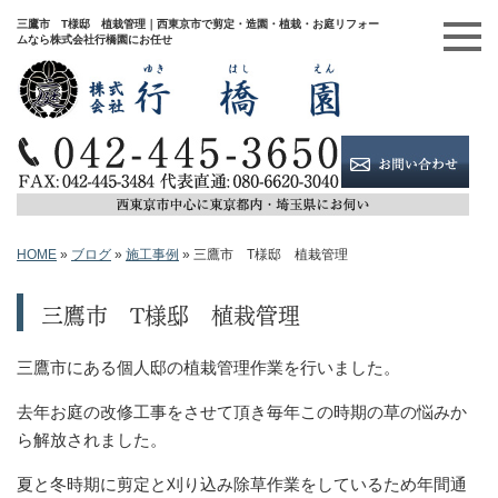
三鷹市 T様邸 植栽管理｜西東京市で剪定・造園・植栽・お庭リフォー
ムなら株式会社行橋園にお任せ
HOME
»
ブログ
»
施工事例
»
三鷹市 T様邸 植栽管理
三鷹市 T様邸 植栽管理
三鷹市にある個人邸の植栽管理作業を行いました。
去年お庭の改修工事をさせて頂き毎年この時期の草の悩みか
ら解放されました。
夏と冬時期に剪定と刈り込み除草作業をしているため年間通