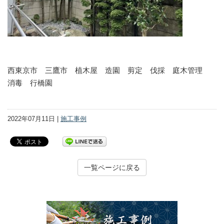
西東京市 三鷹市 植木屋 造園 剪定 伐採 庭木管理
消毒 行橋園
2022年07月11日 |
施工事例
一覧ページに戻る