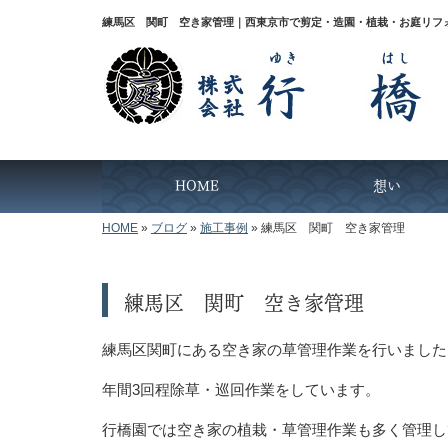
練馬区 関町 空き家管理｜西東京市で剪定・造園・植栽・お庭リフ
HOME
想い
HOME
»
ブログ
»
施工事例
»
練馬区 関町 空き家管理
練馬区 関町 空き家管理
練馬区関町にある空き家の草管理作業を行いました
年間3回程除草・巡回作業をしています。
行橋園では空き家の植栽・草管理作業も多く管理し