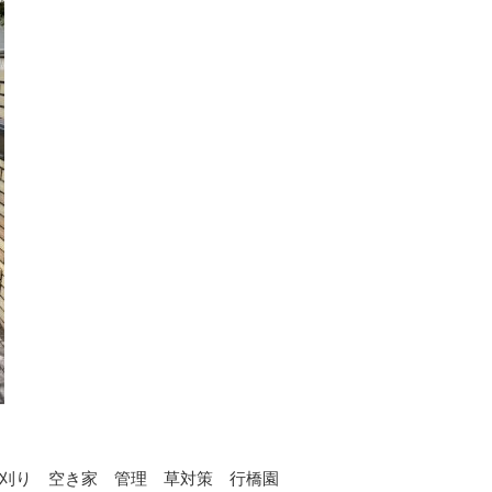
ツリークライミング・特殊伐
剪定・
採
刈り 空き家 管理 草対策 行橋園