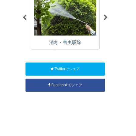
植栽
消毒・害虫駆除
年
Twitterでシェア
Facebookでシェア