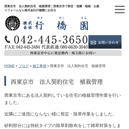
西東京市 法人契約住宅 植栽管理｜西東京市で剪定・造園・植栽・お庭
リフォームなら株式会社行橋園にお任せ
HOME
»
ブログ
»
施工事例
»
西東京市 法人契約住宅 植栽管理
西東京市 法人契約住宅 植栽管理
西東京市にある法人契約している住宅の植栽管理作業を行い
ました。
近隣にご迷惑にならない様に剪定・除草作業をしました。
砂利部分には持続タイプの除草剤散布をして雑草対策をしま