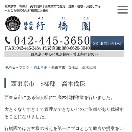
西東京市 S様邸 高木伐採｜西東京市で剪定・造園・植栽・お庭リフォ
ームなら株式会社行橋園にお任せ
HOME
»
ブログ
»
施工事例
»
西東京市 S様邸 高木伐採
西東京市 S様邸 高木伐採
西東京市にある個人邸にて高木伐採作業を行いました。
大きくなりすぎてて管理ができないとのご依頼があり伐採す
ることになりました。
行橋園ではお客様の考えを第一にプロとして助言や提案をい