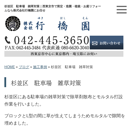
杉並区 駐車場 雑草対策｜西東京市で剪定・造園・植栽・お庭リフォー
ムなら株式会社行橋園にお任せ
HOME
»
ブログ
»
施工事例
»
杉並区 駐車場 雑草対策
杉並区 駐車場 雑草対策
杉並区にある駐車場の雑草対策で除草剤散布とモルタル打設
作業を行いました。
ブロックとL型の間に草が生えてしまうためモルタルで隙間を
埋めました。