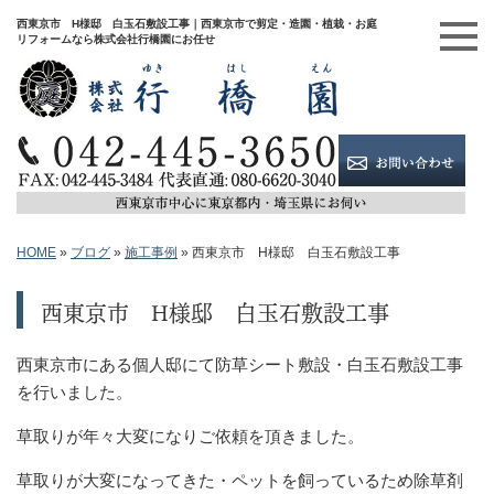
西東京市 H様邸 白玉石敷設工事｜西東京市で剪定・造園・植栽・お庭
リフォームなら株式会社行橋園にお任せ
HOME
»
ブログ
»
施工事例
»
西東京市 H様邸 白玉石敷設工事
西東京市 H様邸 白玉石敷設工事
西東京市にある個人邸にて防草シート敷設・白玉石敷設工事
を行いました。
草取りが年々大変になりご依頼を頂きました。
草取りが大変になってきた・ペットを飼っているため除草剤