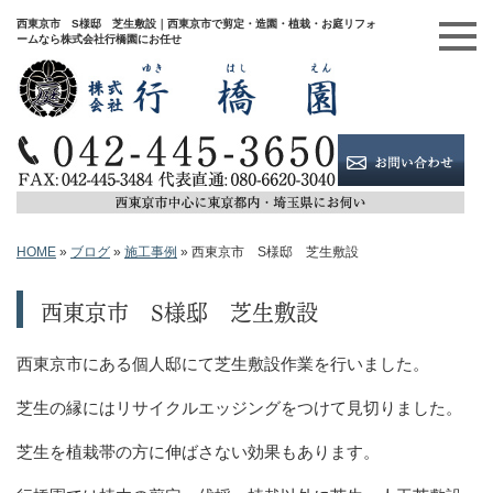
西東京市 S様邸 芝生敷設｜西東京市で剪定・造園・植栽・お庭リフォ
ームなら株式会社行橋園にお任せ
HOME
»
ブログ
»
施工事例
»
西東京市 S様邸 芝生敷設
西東京市 S様邸 芝生敷設
西東京市にある個人邸にて芝生敷設作業を行いました。
芝生の縁にはリサイクルエッジングをつけて見切りました。
芝生を植栽帯の方に伸ばさない効果もあります。