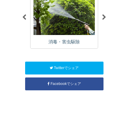
植栽
消毒・害虫駆除
年
Twitterでシェア
Facebookでシェア