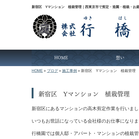
新宿区 Yマンション 植栽管理｜西東京市で剪定・造園・植栽・お
HOME
想い
HOME
»
ブログ
»
施工事例
»
新宿区 Yマンション 植栽管理
新宿区 Yマンション 植栽管理
新宿区にあるマンションの高木剪定作業を行いまし
いつもお世話になっている会社様のお仕事になりま
行橋園では個人邸・アパート・マンションの植栽管