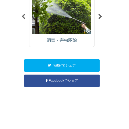
植栽
消毒・害虫駆除
年
Twitterでシェア
Facebookでシェア