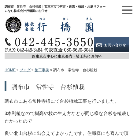
調布市 常性寺 台杉植栽｜西東京市で剪定・造園・植栽・お庭リフォー
ムなら株式会社行橋園にお任せ
HOME
»
ブログ
»
施工事例
»
調布市 常性寺 台杉植栽
調布市 常性寺 台杉植栽
調布市にある常性寺様にて台杉植栽工事を行いました。
3本列植なので樹高や枝の生え方などが同じ様な台杉を植栽し
たかったので
良い北山台杉に出会えてよかったです。住職様にも喜んで頂