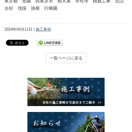
東京都 造園 西東京市 植木屋 常性寺 植栽工事 北山
台杉 伐採 抜根 行橋園
2024年04月11日 |
施工事例
一覧ページに戻る