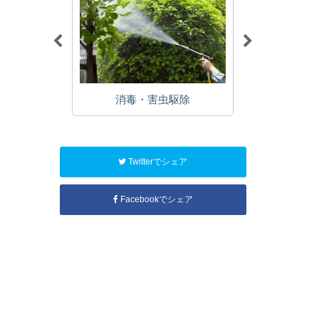
植栽
消毒・害虫駆除
年
Twitterでシェア
Facebookでシェア