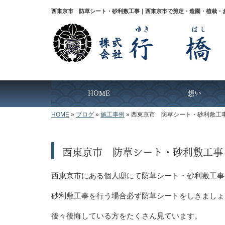
西東京市 防草シート・砂利敷工事｜西東京市で剪定・造園・植栽・
HOME
想い
HOME
»
ブログ
»
施工事例
»
西東京市 防草シート・砂利敷工
西東京市 防草シート・砂利敷工事
西東京市にある個人邸にて防草シート・砂利敷工事
砂利敷工事を行う場合必ず防草シートをしきましょ
後々後悔している方をたくさん見ています。