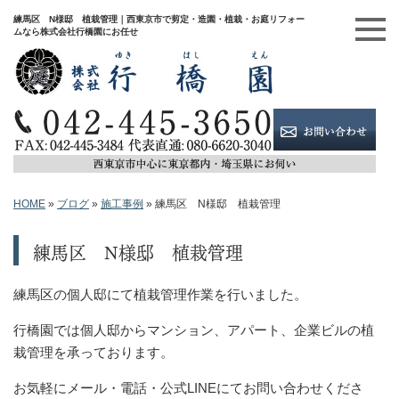
練馬区 N様邸 植栽管理｜西東京市で剪定・造園・植栽・お庭リフォー
ムなら株式会社行橋園にお任せ
HOME
»
ブログ
»
施工事例
»
練馬区 N様邸 植栽管理
練馬区 N様邸 植栽管理
練馬区の個人邸にて植栽管理作業を行いました。
行橋園では個人邸からマンション、アパート、企業ビルの植
栽管理を承っております。
お気軽にメール・電話・公式LINEにてお問い合わせくださ