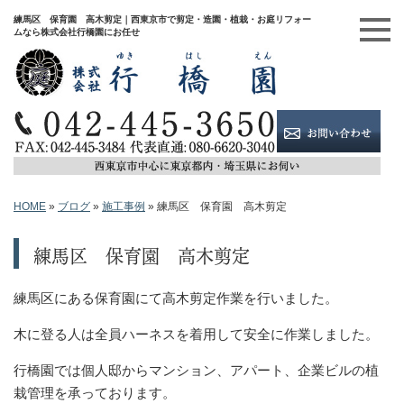
練馬区 保育園 高木剪定｜西東京市で剪定・造園・植栽・お庭リフォー
ムなら株式会社行橋園にお任せ
HOME
»
ブログ
»
施工事例
»
練馬区 保育園 高木剪定
練馬区 保育園 高木剪定
練馬区にある保育園にて高木剪定作業を行いました。
木に登る人は全員ハーネスを着用して安全に作業しました。
行橋園では個人邸からマンション、アパート、企業ビルの植
栽管理を承っております。