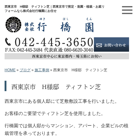
西東京市 H様邸 ティフトン芝｜西東京市で剪定・造園・植栽・お庭リ
フォームなら株式会社行橋園にお任せ
HOME
»
ブログ
»
施工事例
»
西東京市 H様邸 ティフトン芝
西東京市 H様邸 ティフトン芝
西東京市にある個人邸にて芝敷敷設工事を行いました。
お客様のご要望でティフトン芝を使用しました。
行橋園では個人邸からマンション、アパート、企業ビルの植
栽管理を承っております。