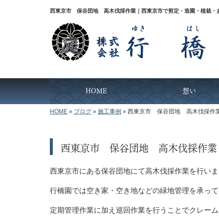
西東京市 保谷団地 高木伐採作業｜西東京市で剪定・造園・植栽・
HOME
想い
HOME
»
ブログ
»
施工事例
»
西東京市 保谷団地 高木伐採作
西東京市 保谷団地 高木伐採作業
西東京市にある保谷団地にて高木伐採作業を行いま
行橋園では空き家・空き地などの緑地管理を承って
定期管理作業に加え巡回作業を行うことでクレーム