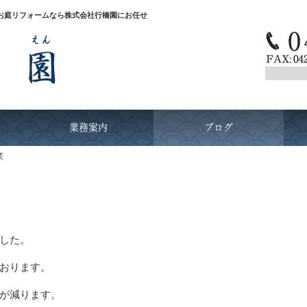
お庭リフォームなら株式会社行橋園にお任せ
業務案内
ブログ
業
した。
おります。
が減ります。