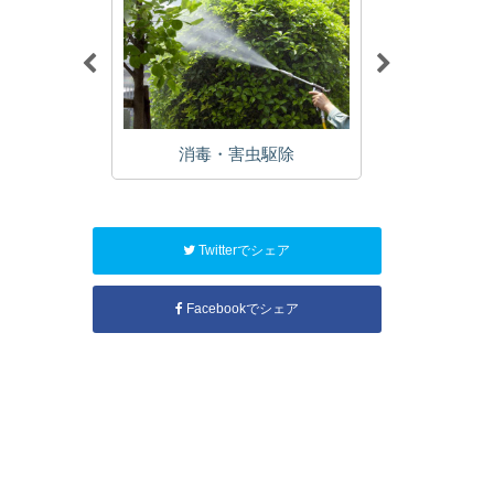
植栽
消毒・害虫駆除
年
Twitterでシェア
Facebookでシェア