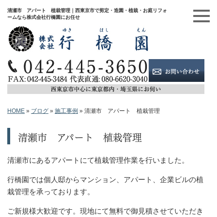
清瀬市 アパート 植栽管理｜西東京市で剪定・造園・植栽・お庭リフォ
ームなら株式会社行橋園にお任せ
HOME
»
ブログ
»
施工事例
»
清瀬市 アパート 植栽管理
清瀬市 アパート 植栽管理
清瀬市にあるアパートにて植栽管理作業を行いました。
行橋園では個人邸からマンション、アパート、企業ビルの植
栽管理を承っております。
ご新規様大歓迎です。現地にて無料で御見積させていただき