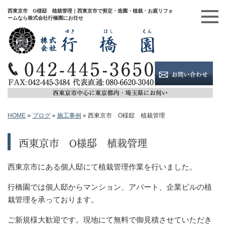
西東京市 O様邸 植栽管理｜西東京市で剪定・造園・植栽・お庭リフォ
ームなら株式会社行橋園にお任せ
HOME
»
ブログ
»
施工事例
»
西東京市 O様邸 植栽管理
西東京市 O様邸 植栽管理
西東京市にある個人邸にて植栽管理作業を行いました。
行橋園では個人邸からマンション、アパート、企業ビルの植
栽管理を承っております。
ご新規様大歓迎です。現地にて無料で御見積させていただき