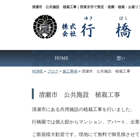
清瀬市 公共施設 植栽工事｜西東京市で剪定・造園・植栽・お庭リ
HOME
想い
HOME
»
ブログ
»
施工事例
»
清瀬市 公共施設 植栽工事
清瀬市 公共施設 植栽工事
清瀬市にある共用施設の植栽工事を行いました。
行橋園では個人邸からマンション、アパート、企業
ご新規様大歓迎です。現地にて無料で御見積させて