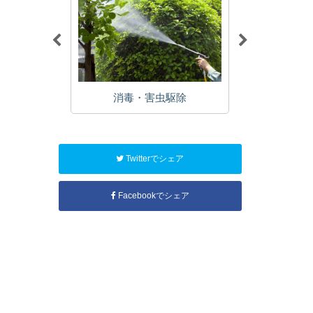
植栽
消毒・害虫駆除
年
Twitterでシェア
Facebookでシェア