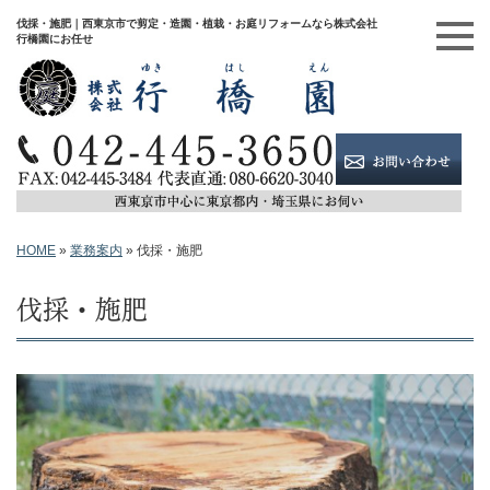
伐採・施肥｜西東京市で剪定・造園・植栽・お庭リフォームなら株式会社
行橋園にお任せ
HOME
»
業務案内
»
伐採・施肥
伐採・施肥