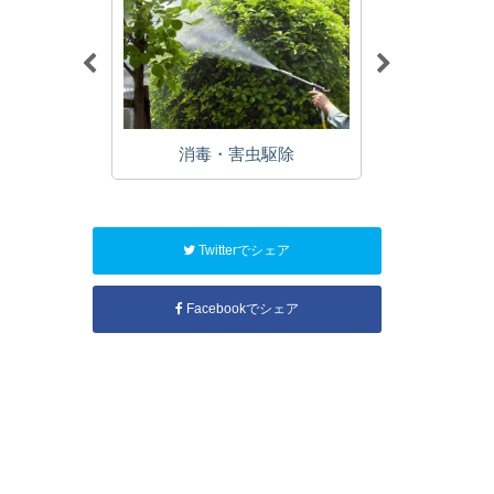
植栽
消毒・害虫駆除
年
Twitterでシェア
Facebookでシェア