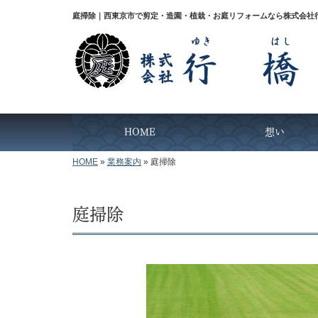
庭掃除｜西東京市で剪定・造園・植栽・お庭リフォームなら株式会社
HOME
想い
HOME
»
業務案内
»
庭掃除
庭掃除